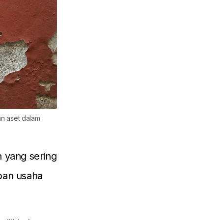
ian aset dalam
n yang sering
pan usaha