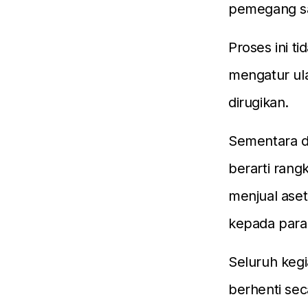
pemegang s
Proses ini t
mengatur ul
dirugikan.
Sementara d
berarti rang
menjual aset
kepada par
Seluruh keg
berhenti sec