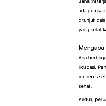
Jenis ini te
ada putusan
ditunjuk dal
yang ketat k
Mengapa L
Ada berbaga
likuidasi. P
menerus seh
sehat.
Kedua, perus