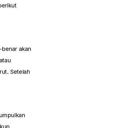
berikut
-benar akan
atau
ut. Setelah
ngumpulkan
akup