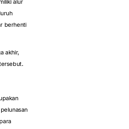
liki alur
luruh
 berhenti
a akhir,
ersebut.
erupakan
 pelunasan
 para