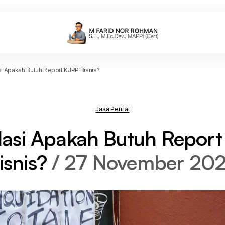
si Apakah Butuh Report KJPP Bisnis?
Jasa Penilai
dasi Apakah Butuh Repor
isnis?
27 November 20