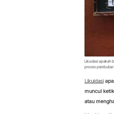
Likuidasi apakah b
proses pembubara
Likuidasi
apa
muncul keti
atau menghada