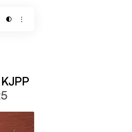
t KJPP
25