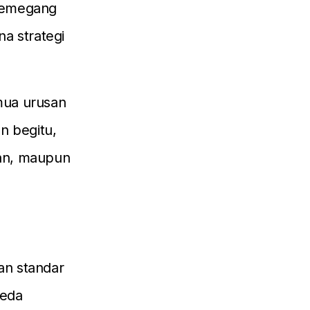
 pemegang
a strategi
mua urusan
n begitu,
wan, maupun
pan standar
beda