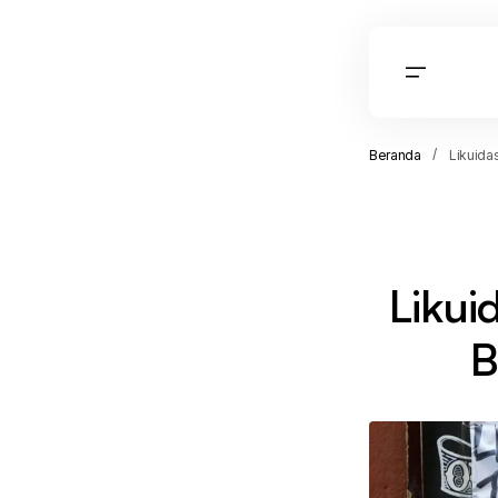
Beranda
Likuida
Likui
B