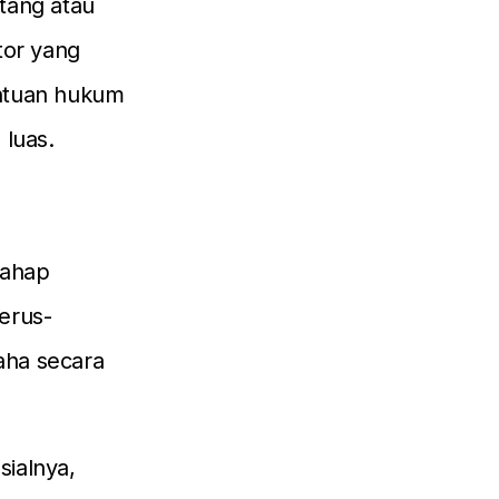
tang atau
tor yang
tentuan hukum
 luas.
tahap
erus-
aha secara
sialnya,