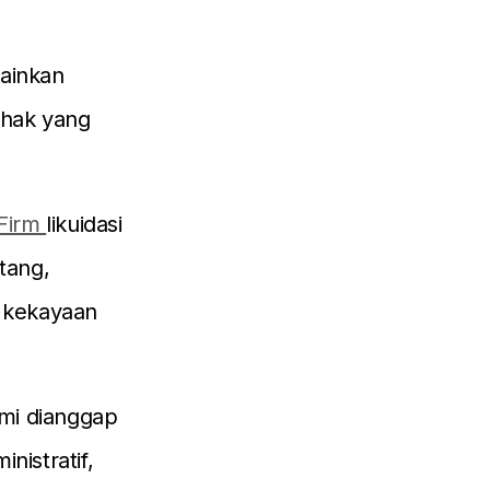
lainkan
ihak yang
 Firm
likuidasi
tang,
a kekayaan
smi dianggap
nistratif,