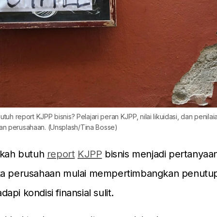
utuh report KJPP bisnis? Pelajari peran KJPP, nilai likuidasi, dan penila
n perusahaan. (Unsplash/Tina Bosse)
kah butuh
report
KJPP
bisnis menjadi pertanyaa
ka perusahaan mulai mempertimbangkan penutu
pi kondisi finansial sulit.