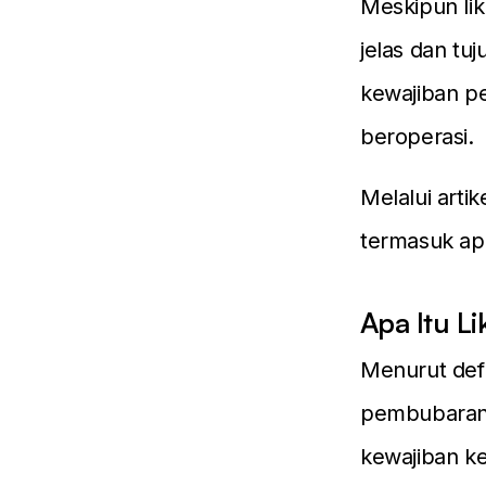
Meskipun lik
jelas dan tu
kewajiban p
beroperasi.
Melalui artik
termasuk ap
Apa Itu Li
Menurut defi
pembubaran 
kewajiban ke