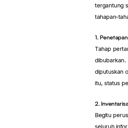
tergantung 
tahapan-taha
1. Penetapa
Tahap perta
dibubarkan.
diputuskan 
itu, status 
2. Inventaris
Begitu perus
seluruh info