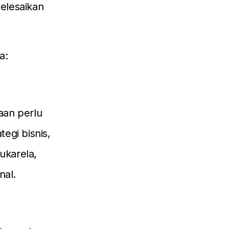
selesaikan
a:
haan perlu
egi bisnis,
ukarela,
nal.